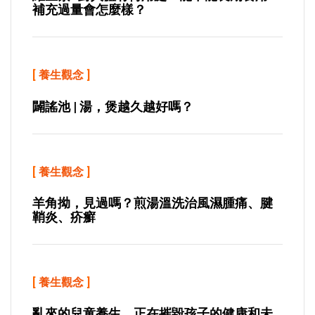
補充過量會怎麼樣？
[
養生觀念
]
闢謠池 | 湯，煲越久越好嗎？
[
養生觀念
]
羊角拗，見過嗎？煎湯溫洗治風濕腫痛、腱
鞘炎、疥癬
[
養生觀念
]
亂來的兒童養生，正在摧毀孩子的健康和未