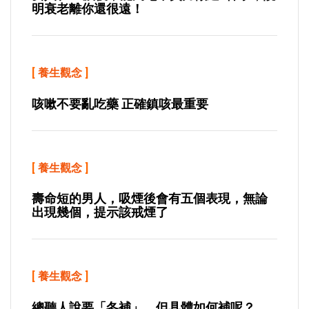
明衰老離你還很遠！
[
養生觀念
]
咳嗽不要亂吃藥 正確鎮咳最重要
[
養生觀念
]
壽命短的男人，吸煙後會有五個表現，無論
出現幾個，提示該戒煙了
[
養生觀念
]
總聽人說要「冬補」，但具體如何補呢？